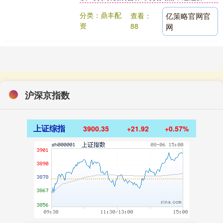
讨“绿色能源转型”“人工智能赋能”“智慧城
分类：鼎丰配
查看：
亿策略官网官
市治理”....
资
88
网
沪深京指数
上证综指
3900.35
+21.92
+0.57%