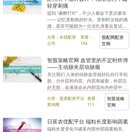
轻穿刺痛
提到 “麻醉打针”，不少人都会下意识紧张
—— 记忆里粗粗的针头、穿刺时尖锐的痛
感，甚至可能因为一次没扎准要反复试
针，让很多人还没进手术室，就先被 “麻
分类：在线配资
查看：
股配网配资
醉针” ....
公司
154
官网
智股策略官网 血管里的不定时炸弹
——主动脉夹层动脉瘤
关注我们 人体的动脉血管就好比自行车轮
胎，分外层和内层。内层有破裂，外层完
好无损，血液就会从内胆流向内外层中间
的腔隙，造成血液在这个病理性的夹层中
分类：股票配资平台
查看：
智股策略
流动。这时候就....
查询网
111
官网
日富农优配平台 端粒长度影响因素
端粒长度变化与诸多内部外部因素相关。