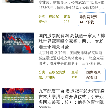
度业绩。财报显示，公司2025年实现营收
4573亿元，同比增长25%；经调整净利润
392亿元，同比增长43.8%；毛利....
分类：在线配
查看：
堆财网配资
资公司
205
APP下载
国内股票配资网 高颜值一家人！排
球世界冠军晒全家福，两儿一女粉
雕玉琢漂亮可爱
北京时间12月9日，美国男排球员克里斯
滕森最近通过社交媒体发布了一张全家福
照片，照片中是他和妻子、三个孩子在海
边拍摄的温馨画面，立刻吸引了大量网友
分类：在线配资炒
查看：
国内股票
的关注。 从这....
股开户服务
120
配资网
九亭配资平台 奥运冠军武大靖现身
吉林大学滑冰课开班仪式，引来众
多网友羡慕，校方：他是体育学院
的教授