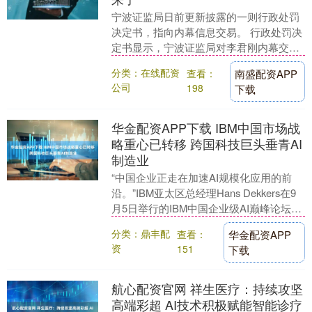
宁波证监局日前更新披露的一则行政处罚
决定书，指向内幕信息交易。 行政处罚决
定书显示，宁波证监局对李君刚内幕交易
行为进行了立案调查，发现李君刚在办公
分类：在线配资
查看：
南盛配资APP
室门口听到了内....
公司
198
下载
华金配资APP下载 IBM中国市场战
略重心已转移 跨国科技巨头垂青AI
制造业
“中国企业正走在加速AI规模化应用的前
沿。”IBM亚太区总经理Hans Dekkers在9
月5日举行的IBM中国企业级AI巅峰论坛上
表示。他强调，在科技变化不断....
分类：鼎丰配
查看：
华金配资APP
资
151
下载
航心配资官网 祥生医疗：持续攻坚
高端彩超 AI技术积极赋能智能诊疗