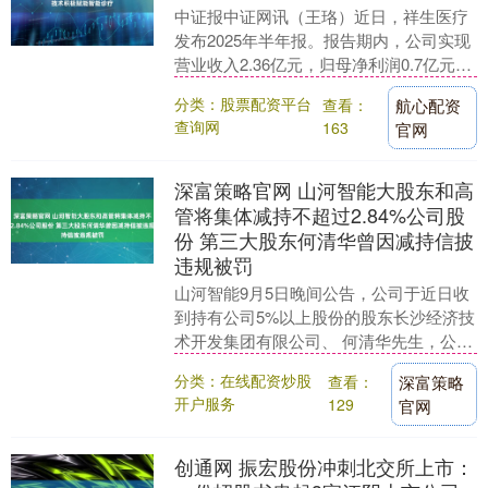
中证报中证网讯（王珞）近日，祥生医疗
发布2025年半年报。报告期内，公司实现
营业收入2.36亿元，归母净利润0.7亿元。
研发投入3761.31万元，占营业收入的....
分类：股票配资平台
查看：
航心配资
查询网
163
官网
深富策略官网 山河智能大股东和高
管将集体减持不超过2.84%公司股
份 第三大股东何清华曾因减持信披
违规被罚
山河智能9月5日晚间公告，公司于近日收
到持有公司5%以上股份的股东长沙经济技
术开发集团有限公司、 何清华先生，公司
副总经理朱建新先生、董事会秘书王剑先
分类：在线配资炒股
查看：
深富策略
生分别出具....
开户服务
129
官网
创通网 振宏股份冲刺北交所上市：