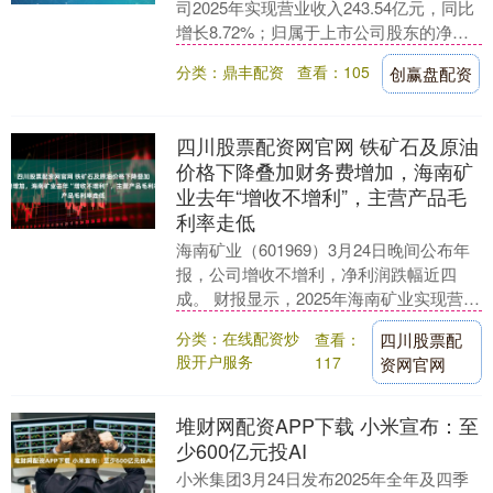
司2025年实现营业收入243.54亿元，同比
增长8.72%；归属于上市公司股东的净利
润10.13亿元，同比增长4.38%....
分类：鼎丰配资
查看：105
创赢盘配资
四川股票配资网官网 铁矿石及原油
价格下降叠加财务费增加，海南矿
业去年“增收不增利”，主营产品毛
利率走低
海南矿业（601969）3月24日晚间公布年
报，公司增收不增利，净利润跌幅近四
成。 财报显示，2025年海南矿业实现营业
收入44.16亿元，同比增长8.62%；....
分类：在线配资炒
查看：
四川股票配
股开户服务
117
资网官网
堆财网配资APP下载 小米宣布：至
少600亿元投AI
小米集团3月24日发布2025年全年及四季