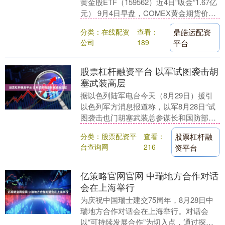
黄金股ETF（159562）近4日“吸金”1.67亿
元） 9月4日早盘，COMEX黄金期货价格
高位跳水，三大指数集体走低，黄....
分类：在线配资
查看：
鼎皓运配资
公司
189
平台
股票杠杆融资平台 以军试图袭击胡
塞武装高层
据以色列陆军电台今天（8月29日）援引
以色列军方消息报道称，以军8月28日“试
图袭击也门胡塞武装总参谋长和国防部
长”，目前正在等待确认结果。....
分类：股票配资平
查看：
股票杠杆融
台查询网
216
资平台
亿策略官网官网 中瑞地方合作对话
会在上海举行
为庆祝中国瑞士建交75周年，8月28日中
瑞地方合作对话会在上海举行。对话会
以“可持续发展合作”为切入点，通过探