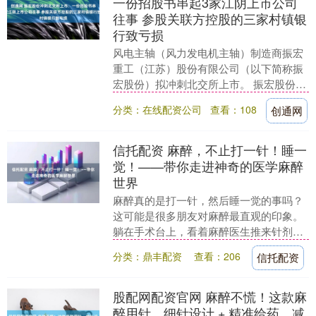
一份招股书串起3家江阴上市公司
往事 参股关联方控股的三家村镇银
行致亏损
风电主轴（风力发电机主轴）制造商振宏
重工（江苏）股份有限公司（以下简称振
宏股份）拟冲刺北交所上市。 振宏股份是
一家家族色彩浓厚的企业，实控人赵正洪
分类：在线配资公司
查看：108
创通网
的多位亲属在公....
信托配资 麻醉，不止打一针！睡一
觉！——带你走进神奇的医学麻醉
世界
麻醉真的是打一针，然后睡一觉的事吗？
这可能是很多朋友对麻醉最直观的印象。
躺在手术台上，看着麻醉医生推来针剂，
几秒钟后意识模糊……醒来时手术已经结
分类：鼎丰配资
查看：206
信托配资
束，仿佛只做了一....
股配网配资官网 麻醉不慌！这款麻
醉用针，细针设计 + 精准给药，减