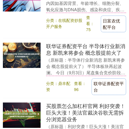
内因如基因背景、年龄增长、细胞分裂、
氧化应激与DNA损伤、感染和炎症、疾病
（自身免疫综合征、心血管疾病、高血
查
分类：在线配资炒股
日富农优
压、糖尿病等），....
看：
开户服务
配平台
75
联华证券配资平台 半导体行业新消
息 新凯来将参会 概念股提前火了
（原标题：半导体行业新消息 新凯来将参
会 概念股提前火了） 半导体板块再起波
澜。 今日（9月3日）尾盘集合竞价阶段，
杰恩设计（300668）股价直线拉升，该股
分类：鼎丰配
查看：
联华证券配资平
3....
资
96
台
买股票怎么加杠杆官网 利好突袭！
巨头大涨！美法官裁决谷歌无需拆
分浏览器业务
（原标题：利好突袭！巨头大涨！美法官