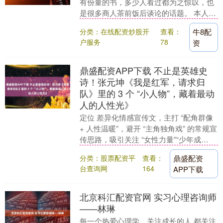
有份量的书，多少人看过都为之惊叹，也
是很多商人茶前饭后谈论的话题。 本人第
一次看觉得很无聊，根本不是一个阶层
分类：在线配资炒股开
查看：
牛8配
的，柏林，法国，....
户服务
78
资
鼎盛配资APP下载 不止是英雄史
诗！张元坤《我是红军，请求归
队》里的 3 个 “小人物”，藏着最动
人的人性光》
定位 差异化情感宣传文，主打 “配角群像
+ 人性温暖”，避开 “主角独角戏” 的常规宣
传思路，吸引关注 “女性力量”“少年成
长”“底层善意” 的多元读者，适合....
分类：股票配资平
查看：
鼎盛配资
台查询网
164
APP下载
北京科汇配资官网 实习心理咨询师
——林琳
每一个热爱心理学、关注成长的人 都关注