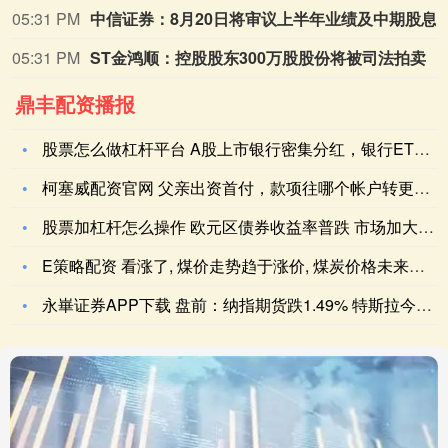
05:31 PM
中信证券：8月20日将审议上半年业
05:31 PM
ST金鸿顺：控股股东300万股股份将被司法拍卖
鼎丰配资播报
股票怎么做杠杆平台 A股上市银行密集分红，银行ETF指数(5
柯塞威配资官网 父亲出资首付，款项往哪个帐户转更安全？
股票加杠杆怎么操作 欧元区债券收益率普跌 市场加大押注欧洲央
E策略配资 看涨了, 煤价走势趋于涨价, 煤炭价格未来将往何
永崋证券APP下载 盘前：纳指期货跌1.49% 特斯拉今年转