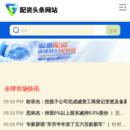
搜索
全球市场快讯
05:32 PM
欧菲光：控股子公
05:32 PM
思林杰：持股5%以上股东减持0.5%股份
思林杰公告称，8月6日，持股5%以上股东深圳市鸿盛泰壹号创业投资合伙企业（有限合伙）通过大宗交易方式，减持公司无限售流通股466,700股，占公司总股本的0.50%。其持有公司股份比例由6.23%降至5.73%，本次权益变动触及1%刻度。此次减持为履行此前披露的减持计划，尚未实施完毕，不会导致控股股东及实控人变化，对公司无重大影响。
05:32 PM
专家辟谣“车市半年发了五六百款新车”
针对上半年上市新车超500款的行业热议数据，中国汽车流通协会专家李颜伟今日在社交平台上表示，2026年1-6月国内全新车型仅约165款，市面流传500至600款的说法并不严谨。李颜伟解释，500多款是车型+各类配置、衍生款的合并统计。“比如新上市一款车型，有三个配置，这可以算作是1款车型，3个款型；如果上半年这165款车型，加上不同配置，或许能有500~600个款型；但是说成500-600款车型就不严谨了。”此前多家媒体采用宽口径统计，称1-5月新车550款、上半年超600款，引发行业内卷讨论。比亚迪执行副总裁何志奇也曾公开发声感慨行业现状：“彻底疯了，这可是汽车，一款新车动辄10亿以上的投资，两年以上的开发周期，居然热度维持不了三个月，还没捂热就冷了。”（第一财经）