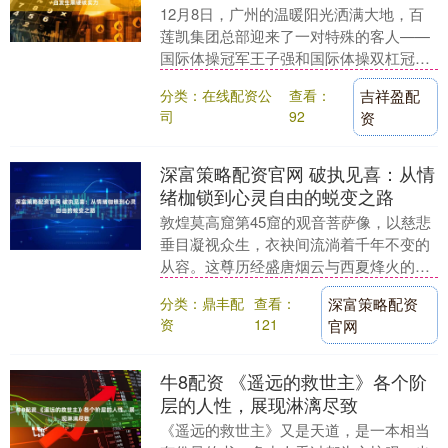
12月8日，广州的温暖阳光洒满大地，百
莲凯集团总部迎来了一对特殊的客人——
国际体操冠军王子强和国际体操双杠冠军
黄泽楠。两位冠军走进百莲凯总部，深入
分类：在线配资公
查看：
吉祥盈配
考察备受关注的....
司
92
资
深富策略配资官网 破执见喜：从情
绪枷锁到心灵自由的蜕变之路
敦煌莫高窟第45窟的观音菩萨像，以慈悲
垂目凝视众生，衣袂间流淌着千年不变的
从容。这尊历经盛唐烟云与西夏烽火的造
像，恰似人类心灵的永恒隐喻：当我们被
分类：鼎丰配
查看：
深富策略配资
生气与嫉妒的枷....
资
121
官网
牛8配资 《遥远的救世主》各个阶
层的人性，展现淋漓尽致
《遥远的救世主》又是天道，是一本相当