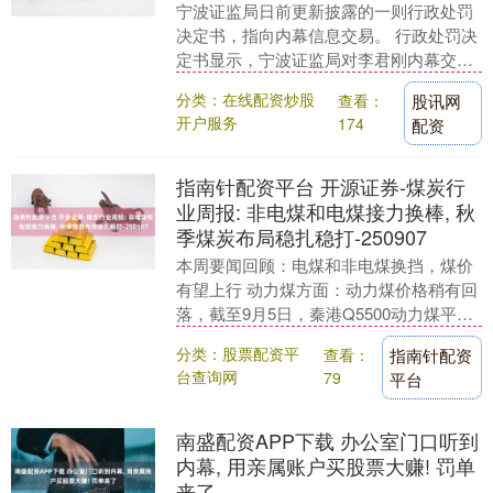
宁波证监局日前更新披露的一则行政处罚
决定书，指向内幕信息交易。 行政处罚决
定书显示，宁波证监局对李君刚内幕交易
行为进行了立案调查，发现李君刚在办公
分类：在线配资炒股
查看：
股讯网
室门口听到了内....
开户服务
174
配资
指南针配资平台 开源证券-煤炭行
业周报: 非电煤和电煤接力换棒, 秋
季煤炭布局稳扎稳打-250907
本周要闻回顾：电煤和非电煤换挡，煤价
有望上行 动力煤方面：动力煤价格稍有回
落，截至9月5日，秦港Q5500动力煤平仓
价为679元/吨，环比下跌11元/吨，跌幅
分类：股票配资平
查看：
指南针配资
1....
台查询网
79
平台
南盛配资APP下载 办公室门口听到
内幕, 用亲属账户买股票大赚! 罚单
来了