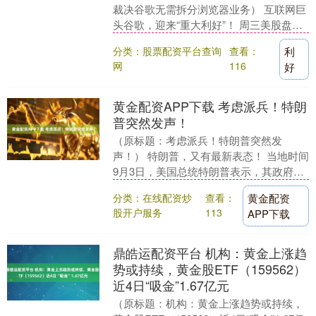
裁决谷歌无需拆分浏览器业务） 互联网巨
头谷歌，迎来“重大利好”！ 周三美股盘
前，谷歌母公司Alphabet的股价一度大涨
分类：股票配资平台查询
查看：
利
超6....
网
116
好
黄金配资APP下载 考虑派兵！特朗
普突然发声！
（原标题：考虑派兵！特朗普突然发
声！） 特朗普，又有最新表态！ 当地时间
9月3日，美国总统特朗普表示，其政府正
就是否向芝加哥或“新奥尔良这样的地
分类：在线配资炒
查看：
黄金配资
方”派遣军队进行....
股开户服务
113
APP下载
鼎皓运配资平台 机构：黄金上涨趋
势或持续，黄金股ETF（159562）
近4日“吸金”1.67亿元
（原标题：机构：黄金上涨趋势或持续，