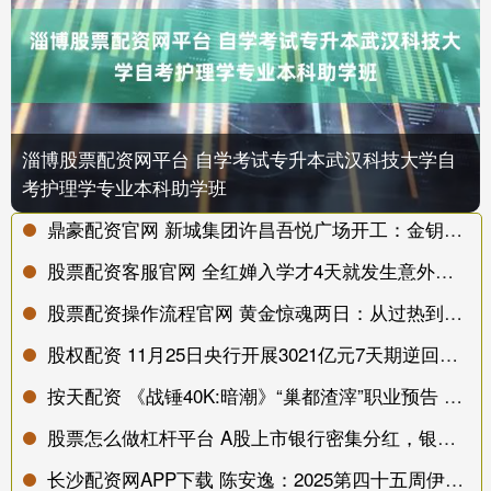
淄博股票配资网平台 自学考试专升本武汉科技大学自
考护理学专业本科助学班
鼎豪配资官网 新城集团许昌吾悦广场开工：金钥匙启幕，12.19 焕新城西消费格局
股票配资客服官网 全红婵入学才4天就发生意外！官媒发声：退不退学由她个人意愿！
股票配资操作流程官网 黄金惊魂两日：从过热到降温，行情是否进入“健康调整”？
股权配资 11月25日央行开展3021亿元7天期逆回购操作
按天配资 《战锤40K:暗潮》“巢都渣滓”职业预告 12月2日上线
股票怎么做杠杆平台 A股上市银行密集分红，银行ETF指数(512730)涨势不断，周线斩获十连阳
长沙配资网APP下载 陈安逸：2025第四十五周伊周重要星象1103