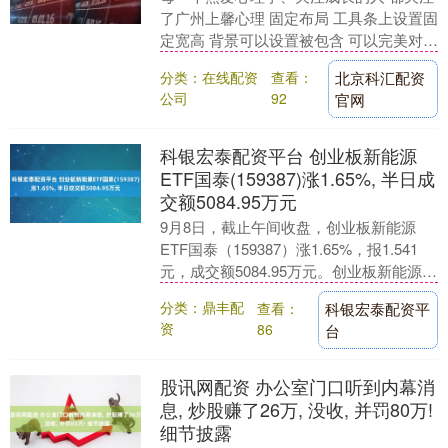
了广州上馨心理 固定布局 工具条上设置固
定宽高 背景可以设置被包含 可以完美对齐
背景图和文字 以及制作自己的模板 -林
分类：在线配资
查看：
北京科汇配资
琳-....
公司
92
官网
科银宏泰配资平台 创业板新能源
ETF国泰(159387)涨1.65%, 半日成
交额5084.95万元
9月8日，截止午间收盘，创业板新能源
ETF国泰（159387）涨1.65%，报1.541
元，成交额5084.95万元。创业板新能源
ETF国泰（159387）重仓....
分类：鼎丰配
查看：
科银宏泰配资平
资
86
台
股讯网配资 办公室门口听到内幕消
息, 炒股赚了26万, 没收, 并罚80万!
细节披露