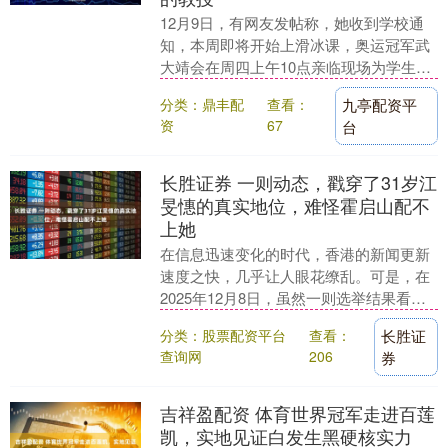
12月9日，有网友发帖称，她收到学校通
知，本周即将开始上滑冰课，奥运冠军武
大靖会在周四上午10点亲临现场为学生授
课，不少网友对此表示羡慕。 据通知内容
分类：鼎丰配
查看：
九亭配资平
显示：本周....
资
67
台
长胜证券 一则动态，戳穿了31岁江
旻憓的真实地位，难怪霍启山配不
上她
在信息迅速变化的时代，香港的新闻更新
速度之快，几乎让人眼花缭乱。可是，在
2025年12月8日，虽然一则选举结果看似
并不惊人，却在大众的心中掀起了轩然大
分类：股票配资平台
查看：
长胜证
波。这则新....
查询网
206
券
吉祥盈配资 体育世界冠军走进百莲
凯，实地见证白发生黑硬核实力